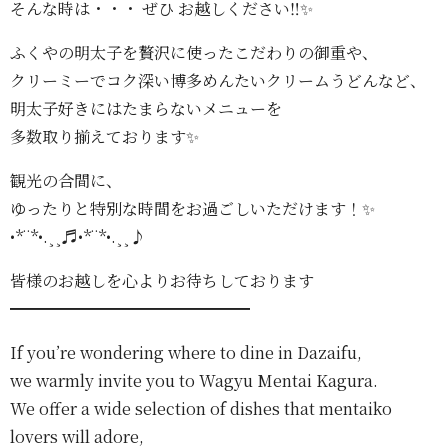
そんな時は・・・ ぜひ お越しください‼️✨
ふくやの明太子を贅沢に使ったこだわりの御重や、
クリーミーでコク深い博多めんたいクリームうどんなど、
明太子好きにはたまらないメニューを
多数取り揃えております✨️
観光の合間に、
ゆったりと特別な時間をお過ごしいただけます！✨️
•*¨*•.¸¸♬•*¨*•.¸¸♪
皆様のお越しを心よりお待ちしております
━━━━━━━━━━━━━━━
If you’re wondering where to dine in Dazaifu,
we warmly invite you to Wagyu Mentai Kagura.
We offer a wide selection of dishes that mentaiko
lovers will adore,