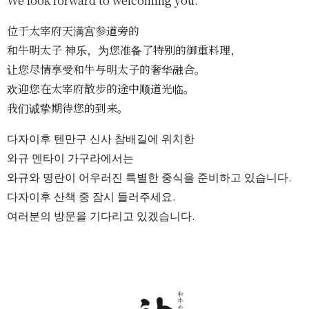
We look forward to welcoming you.
位于太宰府天满宫参道旁的
和牛明太子 神乐，为您准备了特别的御重料理，
让您尽情享受和牛与明太子的奢华融合。
欢迎您在太宰府散步的途中顺道光临。
我们诚挚期待您的到来。
다자이후 텐만구 신사 참배길에 위치한
와규 멘타이 가구라에서는
와규와 명란이 어우러진 특별한 중식을 준비하고 있습니다.
다자이후 산책 중 잠시 들러주세요.
여러분의 방문을 기다리고 있겠습니다.